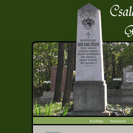
Kezdőlap
Temetõrend