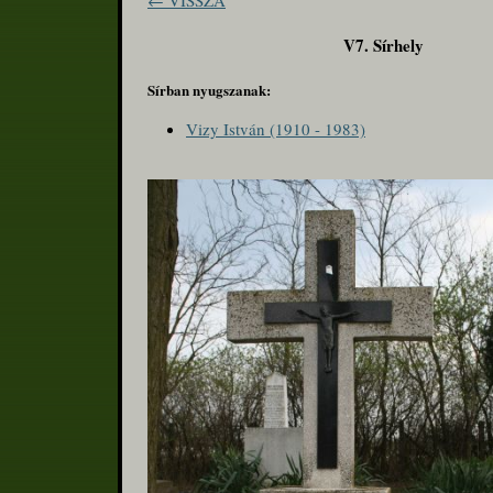
← VISSZA
V7. Sírhely
Sírban nyugszanak:
Vizy István (1910 - 1983)