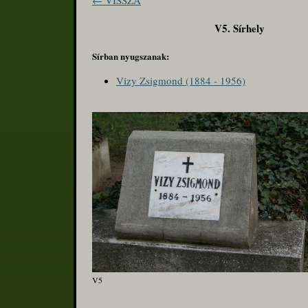
← VISSZA
V5. Sírhely
Sírban nyugszanak:
Vizy Zsigmond (1884 - 1956)
V5