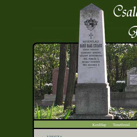
Kezdőlap
Temetõrend