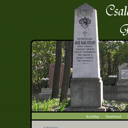
Kezdőlap
Temetõrend