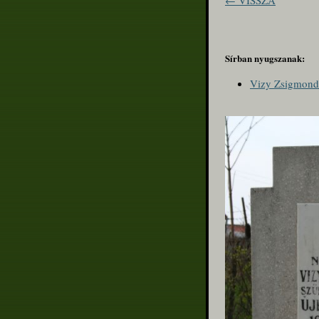
← VISSZA
Sírban nyugszanak:
Vizy Zsigmondn