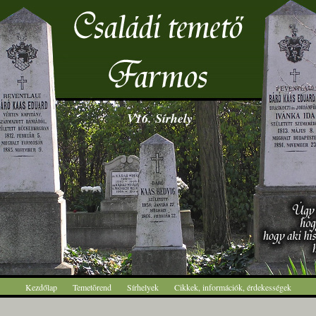
V16. Sírhely
Kezdőlap
Temetõrend
Sírhelyek
Cikkek, információk, érdekességek