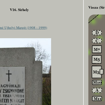
Vissza (Sír
V16. Sírhely
é Ujhelyi Margit (1908 - 1999)