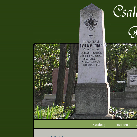
Kezdőlap
Temetõrend