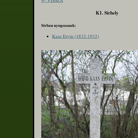
← VISSZA
K1. Sírhely
Sírban nyugszanak:
Kaas Ervin (1832-1932)