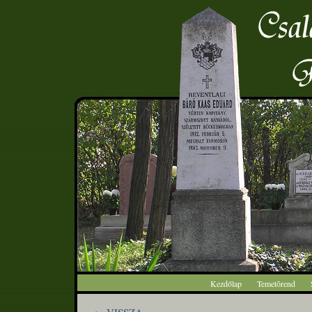
Kezdőlap
Temetõrend