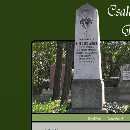
V
Kezdőlap
Temetõrend