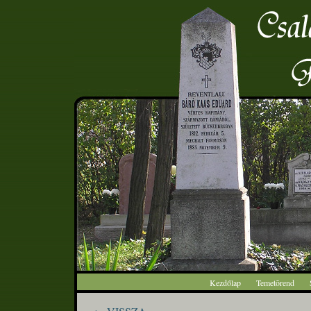
Kezdőlap
Temetõrend