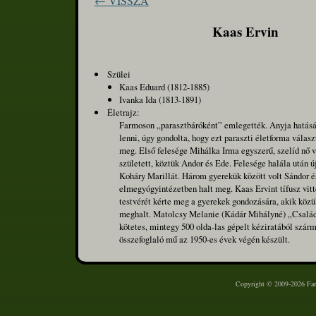
← VISSZA
Kaas Ervin
Szülei
Kaas Eduard (1812-1885)
Ivanka Ida (1813-1891)
Életrajz:
Farmoson „parasztbáróként” emlegették. Anyja hatásá
lenni, úgy gondolta, hogy ezt paraszti életforma válasz
meg. Első felesége Mihálka Irma egyszerű, szelíd nő v
született, köztük Andor és Ede. Felesége halála után ú
Koháry Marillát. Három gyerekük között volt Sándor é
elmegyógyintézetben halt meg. Kaas Ervint tífusz vitte 
testvérét kérte meg a gyerekek gondozására, akik közü
meghalt. Matolcsy Melanie (Kádár Mihályné) „Család
kötetes, mintegy 500 olda-las gépelt kéziratából szár
összefoglaló mű az 1950-es évek végén készült.
Copyright © 2009-2026 Farm